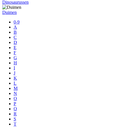
Dinosaurussen
Duimen
0-9
A
B
C
D
E
F
G
H
I
J
K
L
M
N
O
P
Q
R
S
T