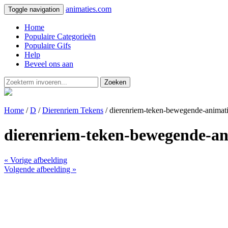
animaties.com
Toggle navigation
Home
Populaire Categorieën
Populaire Gifs
Help
Beveel ons aan
Zoeken
Home
/
D
/
Dierenriem Tekens
/ dierenriem-teken-bewegende-animat
dierenriem-teken-bewegende-an
« Vorige afbeelding
Volgende afbeelding »