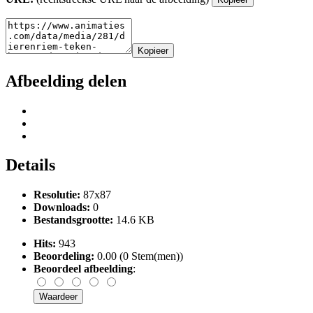
Kopieer
Afbeelding delen
Details
Resolutie:
87x87
Downloads:
0
Bestandsgrootte:
14.6 KB
Hits:
943
Beoordeling:
0.00 (0 Stem(men))
Beoordeel afbeelding
: