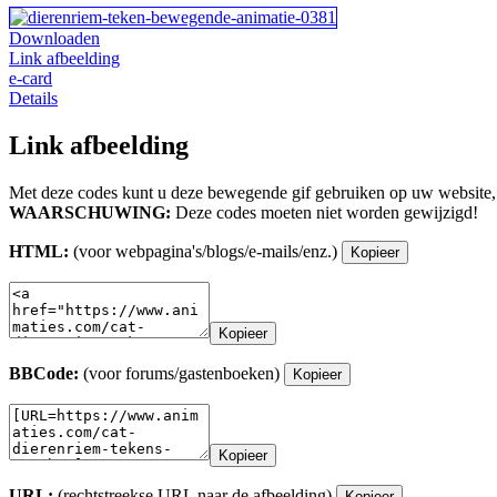
Downloaden
Link afbeelding
e-card
Details
Link afbeelding
Met deze codes kunt u deze bewegende gif gebruiken op uw website,
WAARSCHUWING:
Deze codes moeten niet worden gewijzigd!
HTML:
(voor webpagina's/blogs/e-mails/enz.)
Kopieer
Kopieer
BBCode:
(voor forums/gastenboeken)
Kopieer
Kopieer
URL:
(rechtstreekse URL naar de afbeelding)
Kopieer