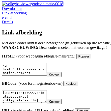
Downloaden
Link afbeelding
e-card
Details
Link afbeelding
Met deze codes kunt u deze bewegende gif gebruiken op uw website,
WAARSCHUWING:
Deze codes moeten niet worden gewijzigd!
HTML:
(voor webpagina's/blogs/e-mails/enz.)
Kopieer
Kopieer
BBCode:
(voor forums/gastenboeken)
Kopieer
Kopieer
URL:
(rechtstreekse URL naar de afbeelding)
Kopieer