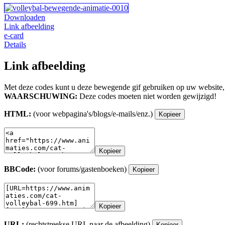
Downloaden
Link afbeelding
e-card
Details
Link afbeelding
Met deze codes kunt u deze bewegende gif gebruiken op uw website,
WAARSCHUWING:
Deze codes moeten niet worden gewijzigd!
HTML:
(voor webpagina's/blogs/e-mails/enz.)
Kopieer
Kopieer
BBCode:
(voor forums/gastenboeken)
Kopieer
Kopieer
URL:
(rechtstreekse URL naar de afbeelding)
Kopieer