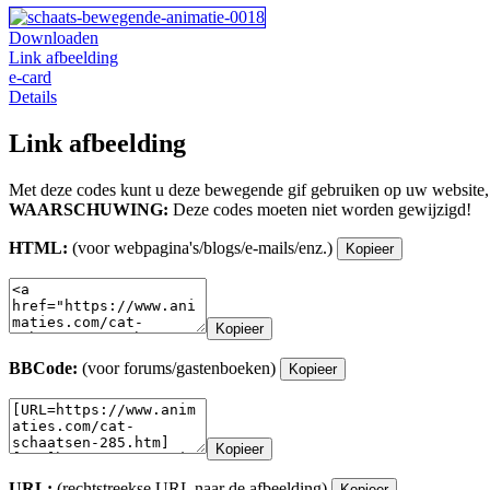
Downloaden
Link afbeelding
e-card
Details
Link afbeelding
Met deze codes kunt u deze bewegende gif gebruiken op uw website,
WAARSCHUWING:
Deze codes moeten niet worden gewijzigd!
HTML:
(voor webpagina's/blogs/e-mails/enz.)
Kopieer
Kopieer
BBCode:
(voor forums/gastenboeken)
Kopieer
Kopieer
URL:
(rechtstreekse URL naar de afbeelding)
Kopieer