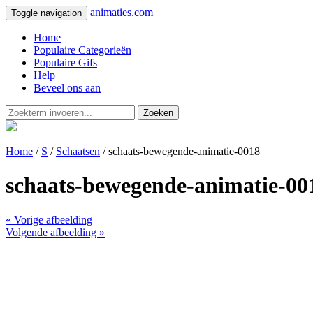
animaties.com
Toggle navigation
Home
Populaire Categorieën
Populaire Gifs
Help
Beveel ons aan
Zoeken
Home
/
S
/
Schaatsen
/ schaats-bewegende-animatie-0018
schaats-bewegende-animatie-00
« Vorige afbeelding
Volgende afbeelding »