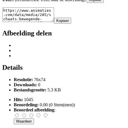
Kopieer
Afbeelding delen
Details
Resolutie:
76x74
Downloads:
0
Bestandsgrootte:
5.3 KB
Hits:
1045
Beoordeling:
0.00 (0 Stem(men))
Beoordeel afbeelding
: