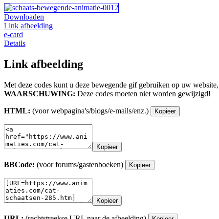
Downloaden
Link afbeelding
e-card
Details
Link afbeelding
Met deze codes kunt u deze bewegende gif gebruiken op uw website,
WAARSCHUWING:
Deze codes moeten niet worden gewijzigd!
HTML:
(voor webpagina's/blogs/e-mails/enz.)
Kopieer
Kopieer
BBCode:
(voor forums/gastenboeken)
Kopieer
Kopieer
URL:
(rechtstreekse URL naar de afbeelding)
Kopieer