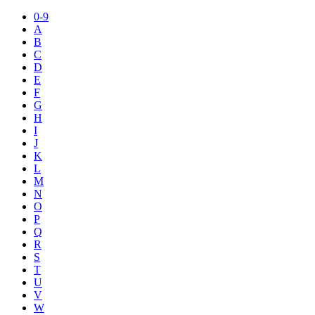
0-9
A
B
C
D
E
F
G
H
I
J
K
L
M
N
O
P
Q
R
S
T
U
V
W