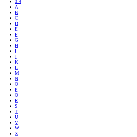
0-9
A
B
C
D
E
F
G
H
I
J
K
L
M
N
O
P
Q
R
S
T
U
V
W
X