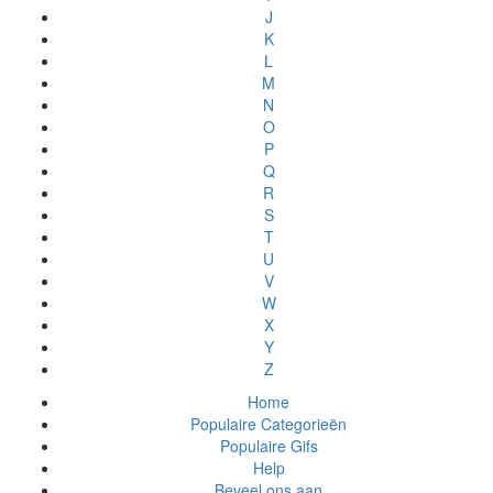
J
K
L
M
N
O
P
Q
R
S
T
U
V
W
X
Y
Z
Home
Populaire Categorieën
Populaire Gifs
Help
Beveel ons aan