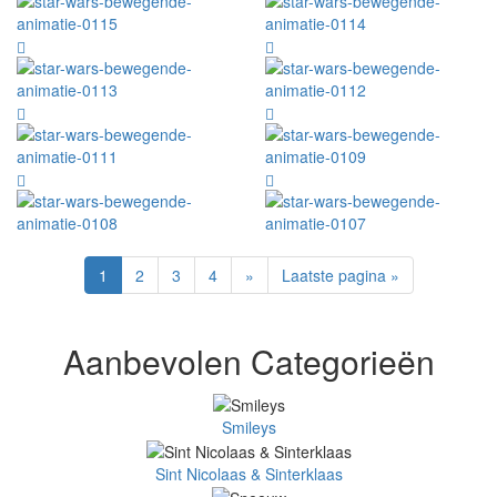
1
2
3
4
»
Laatste pagina »
Aanbevolen Categorieën
Smileys
Sint Nicolaas & Sinterklaas