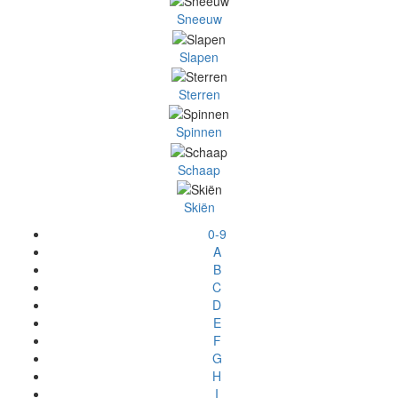
Sneeuw
Slapen
Sterren
Spinnen
Schaap
Skiën
0-9
A
B
C
D
E
F
G
H
I