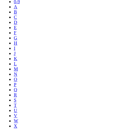
0-9
A
B
C
D
E
F
G
H
I
J
K
L
M
N
O
P
Q
R
S
T
U
V
W
X