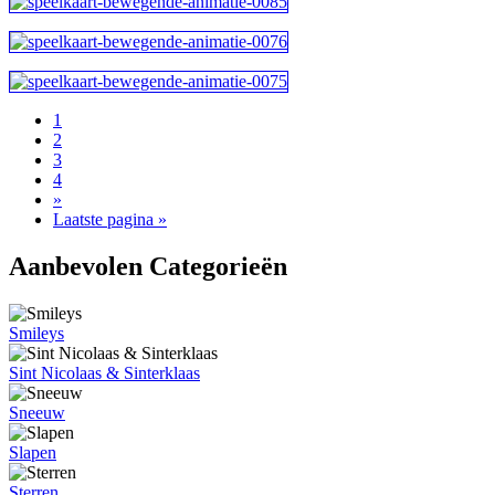
1
2
3
4
»
Laatste pagina »
Aanbevolen Categorieën
Smileys
Sint Nicolaas & Sinterklaas
Sneeuw
Slapen
Sterren