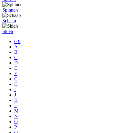
Spinnen
Schaap
Skiën
0-9
A
B
C
D
E
F
G
H
I
J
K
L
M
N
O
P
Q