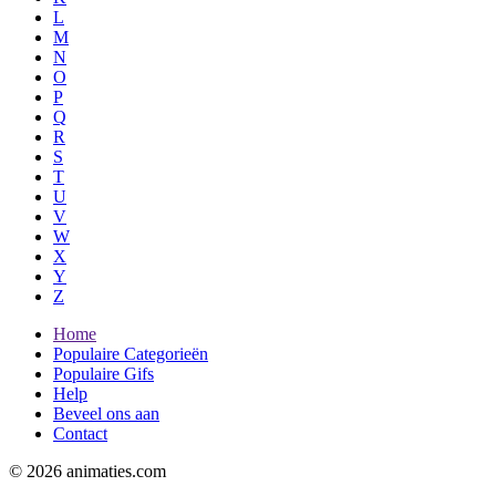
L
M
N
O
P
Q
R
S
T
U
V
W
X
Y
Z
Home
Populaire Categorieën
Populaire Gifs
Help
Beveel ons aan
Contact
© 2026 animaties.com