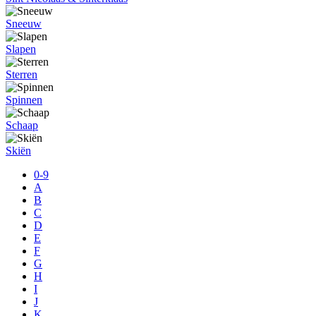
Sneeuw
Slapen
Sterren
Spinnen
Schaap
Skiën
0-9
A
B
C
D
E
F
G
H
I
J
K