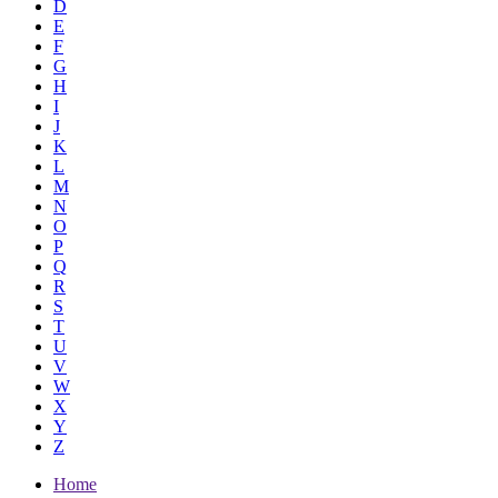
D
E
F
G
H
I
J
K
L
M
N
O
P
Q
R
S
T
U
V
W
X
Y
Z
Home