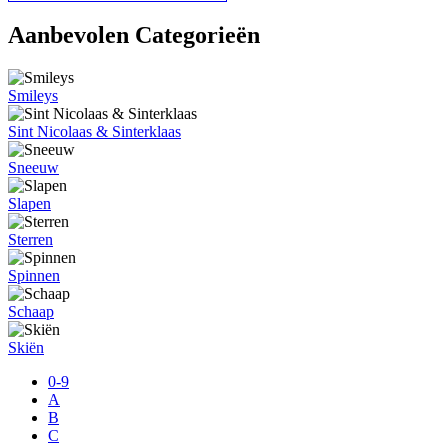
Aanbevolen Categorieën
Smileys
Sint Nicolaas & Sinterklaas
Sneeuw
Slapen
Sterren
Spinnen
Schaap
Skiën
0-9
A
B
C