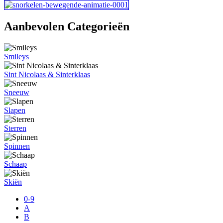
Aanbevolen Categorieën
Smileys
Sint Nicolaas & Sinterklaas
Sneeuw
Slapen
Sterren
Spinnen
Schaap
Skiën
0-9
A
B