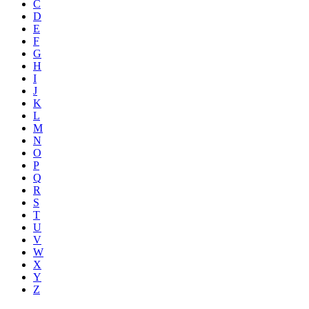
C
D
E
F
G
H
I
J
K
L
M
N
O
P
Q
R
S
T
U
V
W
X
Y
Z