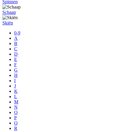
Spinnen
Schaap
Skiën
0-9
A
B
C
D
E
F
G
H
I
J
K
L
M
N
O
P
Q
R