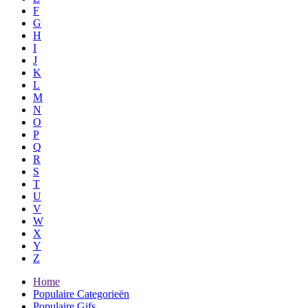
F
G
H
I
J
K
L
M
N
O
P
Q
R
S
T
U
V
W
X
Y
Z
Home
Populaire Categorieën
Populaire Gifs