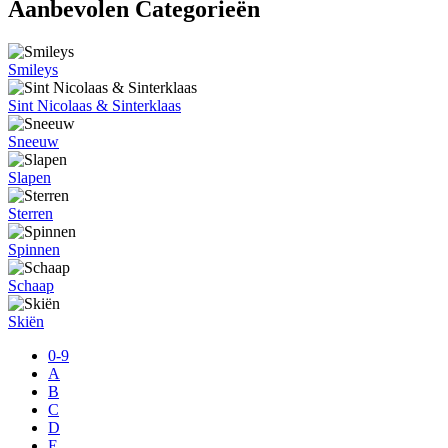
Aanbevolen Categorieën
Smileys
Sint Nicolaas & Sinterklaas
Sneeuw
Slapen
Sterren
Spinnen
Schaap
Skiën
0-9
A
B
C
D
E