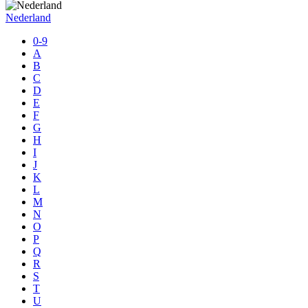
Nederland
0-9
A
B
C
D
E
F
G
H
I
J
K
L
M
N
O
P
Q
R
S
T
U