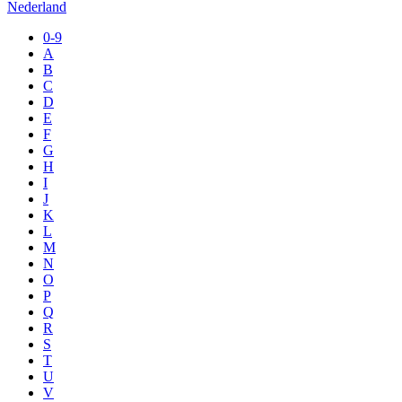
Nederland
0-9
A
B
C
D
E
F
G
H
I
J
K
L
M
N
O
P
Q
R
S
T
U
V