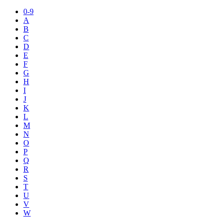
0-9
A
B
C
D
E
F
G
H
I
J
K
L
M
N
O
P
Q
R
S
T
U
V
W