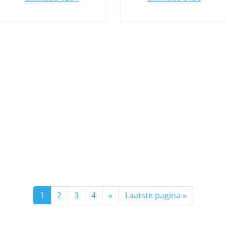
1
2
3
4
»
Laatste pagina »