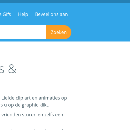
e Gifs
Help
Beveel ons aan
Zoeken
s &
 Liefde clip art en animaties op
s u op de graphic klikt.
 vrienden sturen en zelfs een