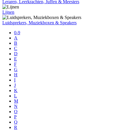
Leraren, Leerkrachten, Juffen & Meesters
Lijnen
Luidsprekers, Muziekboxen & Speakers
0-9
A
B
C
D
E
F
G
H
I
J
K
L
M
N
O
P
Q
R