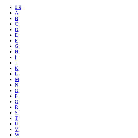
0-9
A
B
C
D
E
F
G
H
I
J
K
L
M
N
O
P
Q
R
S
T
U
V
W