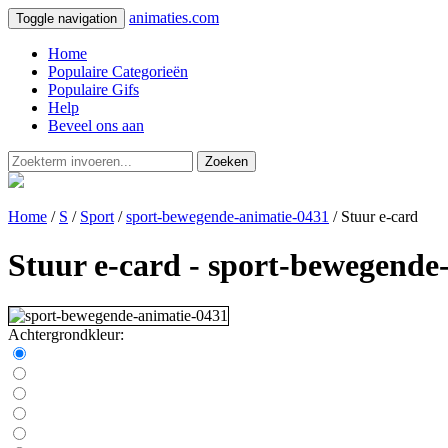
animaties.com
Toggle navigation
Home
Populaire Categorieën
Populaire Gifs
Help
Beveel ons aan
Zoeken
Home
/
S
/
Sport
/
sport-bewegende-animatie-0431
/ Stuur e-card
Stuur e-card - sport-bewegende
Achtergrondkleur: