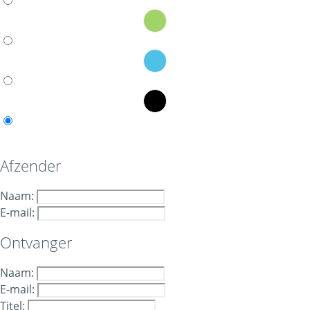
Afzender
Naam:
E-mail:
Ontvanger
Naam:
E-mail:
Titel: