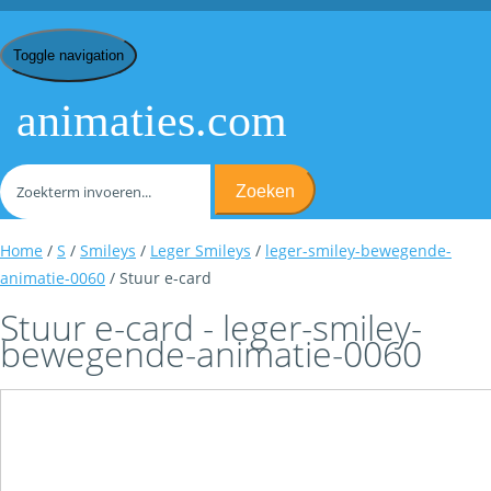
Toggle navigation
animaties.com
Zoeken
Home
/
S
/
Smileys
/
Leger Smileys
/
leger-smiley-bewegende-
animatie-0060
/ Stuur e-card
Stuur e-card - leger-smiley-
bewegende-animatie-0060