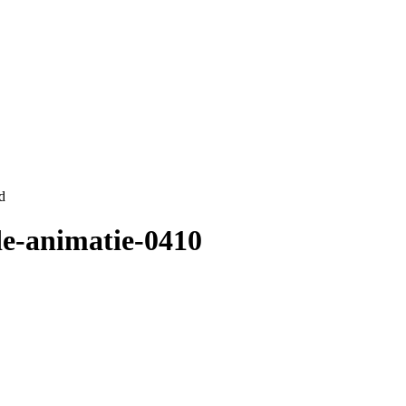
d
de-animatie-0410