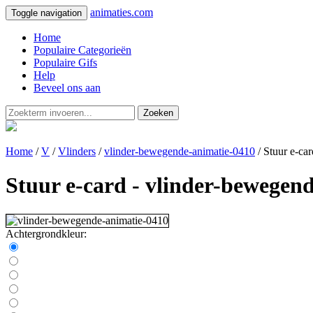
animaties.com
Toggle navigation
Home
Populaire Categorieën
Populaire Gifs
Help
Beveel ons aan
Zoeken
Home
/
V
/
Vlinders
/
vlinder-bewegende-animatie-0410
/ Stuur e-car
Stuur e-card - vlinder-bewegen
Achtergrondkleur: