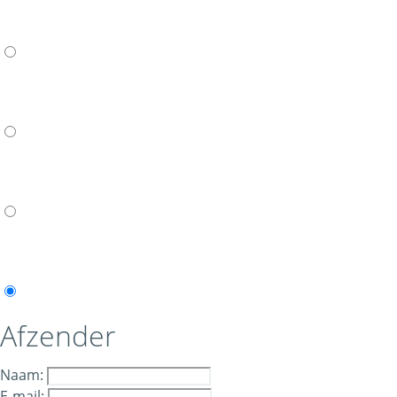
Afzender
Naam:
E-mail: