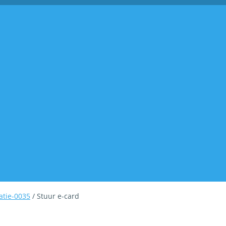
atie-0035
/ Stuur e-card