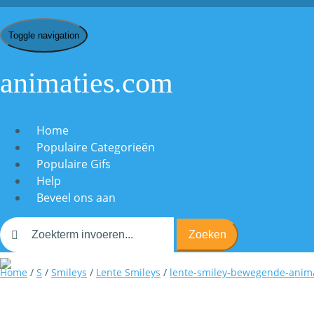
Toggle navigation
animaties.com
Home
Populaire Categorieën
Populaire Gifs
Help
Beveel ons aan
Zoeken
Home
/
S
/
Smileys
/
Lente Smileys
/
lente-smiley-bewegende-anim