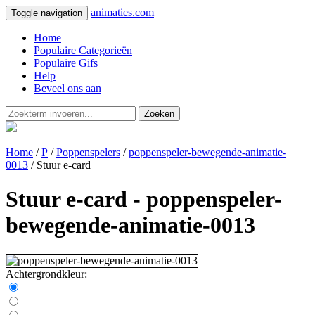
animaties.com
Toggle navigation
Home
Populaire Categorieën
Populaire Gifs
Help
Beveel ons aan
Zoeken
Home
/
P
/
Poppenspelers
/
poppenspeler-bewegende-animatie-
0013
/ Stuur e-card
Stuur e-card - poppenspeler-
bewegende-animatie-0013
Achtergrondkleur: