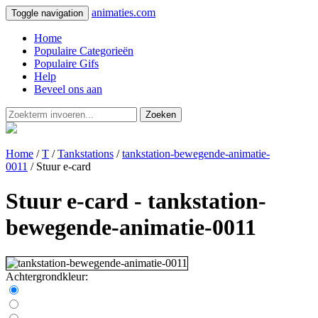
animaties.com
Toggle navigation
Home
Populaire Categorieën
Populaire Gifs
Help
Beveel ons aan
Zoeken
Home
/
T
/
Tankstations
/
tankstation-bewegende-animatie-
0011
/ Stuur e-card
Stuur e-card - tankstation-
bewegende-animatie-0011
Achtergrondkleur: