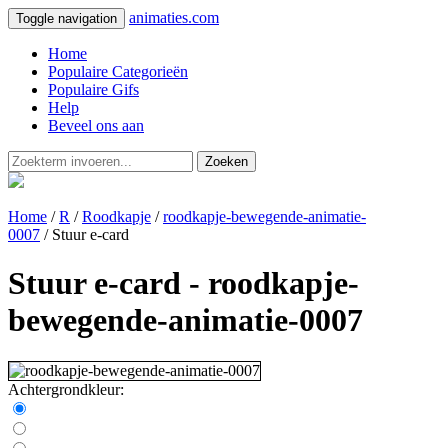
animaties.com
Toggle navigation
Home
Populaire Categorieën
Populaire Gifs
Help
Beveel ons aan
Zoeken
Home
/
R
/
Roodkapje
/
roodkapje-bewegende-animatie-
0007
/ Stuur e-card
Stuur e-card - roodkapje-
bewegende-animatie-0007
Achtergrondkleur: