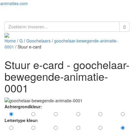
animaties.com
Toggl
naviga
Home
/
G
/
Goochelaars
/
goochelaar-bewegende-animatie-
0001
/ Stuur e-card
Stuur e-card - goochelaar-
bewegende-animatie-
0001
Achtergrondkleur:
Lettertype kleur: