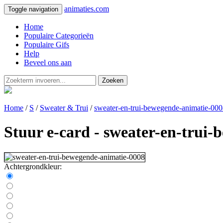
animaties.com
Toggle navigation
Home
Populaire Categorieën
Populaire Gifs
Help
Beveel ons aan
Zoeken
Home
/
S
/
Sweater & Trui
/
sweater-en-trui-bewegende-animatie-00
Stuur e-card - sweater-en-trui
Achtergrondkleur: