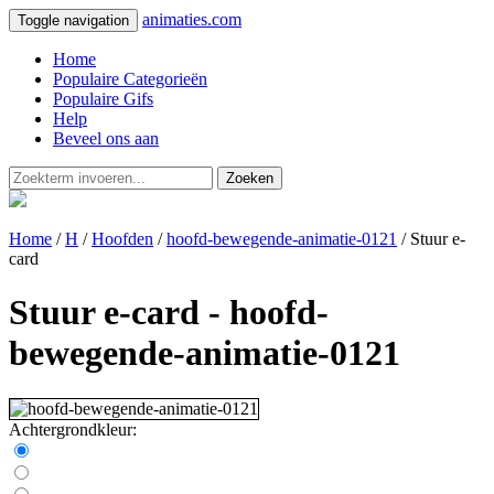
animaties.com
Toggle navigation
Home
Populaire Categorieën
Populaire Gifs
Help
Beveel ons aan
Zoeken
Home
/
H
/
Hoofden
/
hoofd-bewegende-animatie-0121
/ Stuur e-
card
Stuur e-card - hoofd-
bewegende-animatie-0121
Achtergrondkleur: