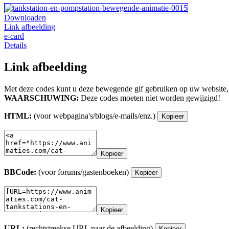
Downloaden
Link afbeelding
e-card
Details
Link afbeelding
Met deze codes kunt u deze bewegende gif gebruiken op uw website,
WAARSCHUWING:
Deze codes moeten niet worden gewijzigd!
HTML:
(voor webpagina's/blogs/e-mails/enz.)
Kopieer
Kopieer
BBCode:
(voor forums/gastenboeken)
Kopieer
Kopieer
URL:
(rechtstreekse URL naar de afbeelding)
Kopieer