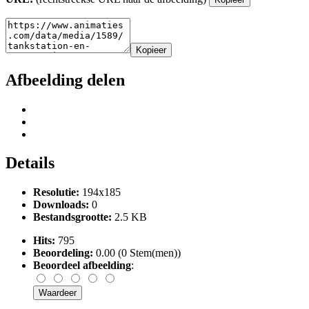
Kopieer
Afbeelding delen
Details
Resolutie:
194x185
Downloads:
0
Bestandsgrootte:
2.5 KB
Hits:
795
Beoordeling:
0.00 (0 Stem(men))
Beoordeel afbeelding
: