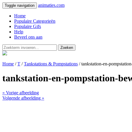
animaties.com
Toggle navigation
Home
Populaire Categorieën
Populaire Gifs
Help
Beveel ons aan
Zoeken
Home
/
T
/
Tankstations & Pompstations
/ tankstation-en-pompstatio
tankstation-en-pompstation-be
« Vorige afbeelding
Volgende afbeelding »