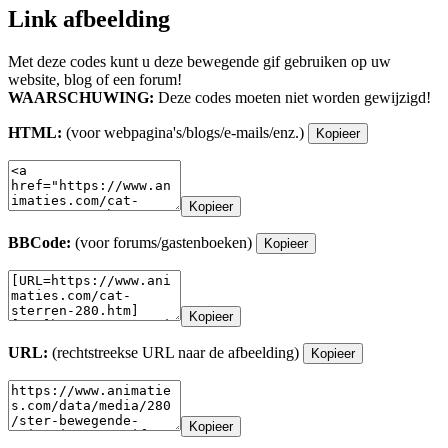
Link afbeelding
Met deze codes kunt u deze bewegende gif gebruiken op uw
website, blog of een forum!
WAARSCHUWING:
Deze codes moeten niet worden gewijzigd!
HTML:
(voor webpagina's/blogs/e-mails/enz.)
Kopieer
Kopieer
BBCode:
(voor forums/gastenboeken)
Kopieer
Kopieer
URL:
(rechtstreekse URL naar de afbeelding)
Kopieer
Kopieer