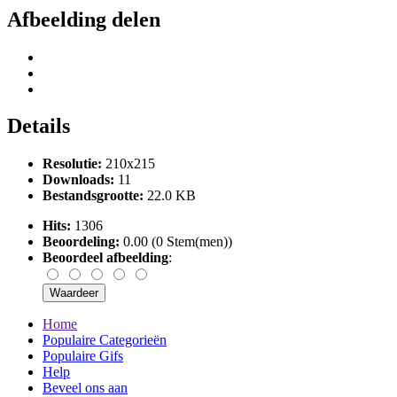
Afbeelding delen
Details
Resolutie:
210x215
Downloads:
11
Bestandsgrootte:
22.0 KB
Hits:
1306
Beoordeling:
0.00 (0 Stem(men))
Beoordeel afbeelding
:
Home
Populaire Categorieën
Populaire Gifs
Help
Beveel ons aan