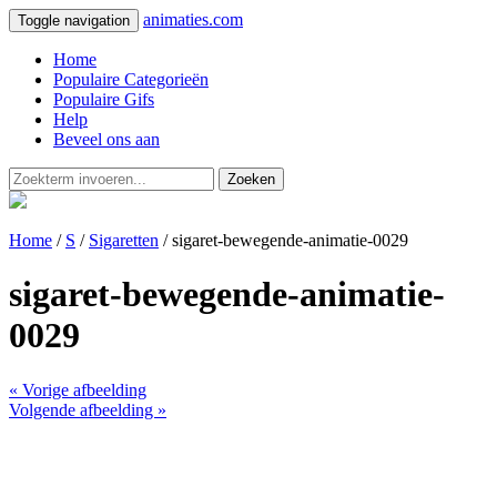
animaties.com
Toggle navigation
Home
Populaire Categorieën
Populaire Gifs
Help
Beveel ons aan
Zoeken
Home
/
S
/
Sigaretten
/ sigaret-bewegende-animatie-0029
sigaret-bewegende-animatie-
0029
« Vorige afbeelding
Volgende afbeelding »