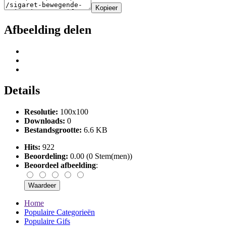
Kopieer
Afbeelding delen
Details
Resolutie:
100x100
Downloads:
0
Bestandsgrootte:
6.6 KB
Hits:
922
Beoordeling:
0.00 (0 Stem(men))
Beoordeel afbeelding
:
Home
Populaire Categorieën
Populaire Gifs