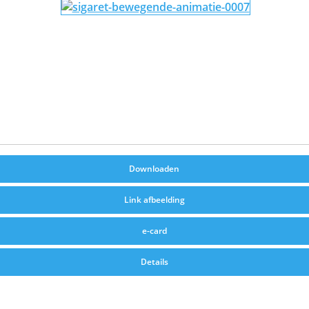
Downloaden
Link afbeelding
e-card
Details