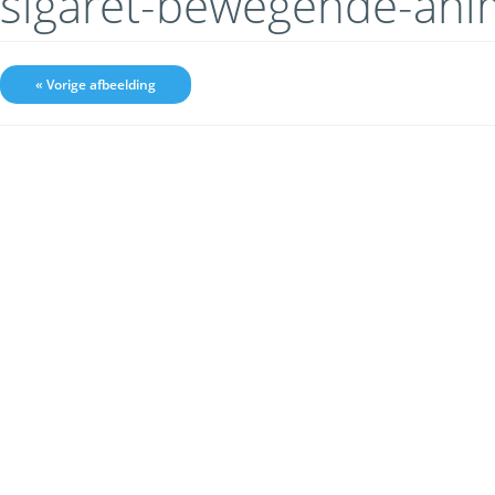
sigaret-bewegende-ani
« Vorige afbeelding