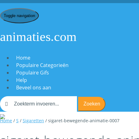
Toggle navigation
animaties.com
Home
Populaire Categorieën
Populaire Gifs
Help
Beveel ons aan
Zoeken
Home
/
S
/
Sigaretten
/ sigaret-bewegende-animatie-0007