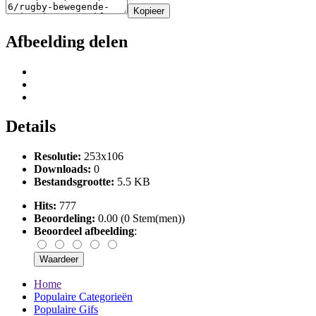
Kopieer
Afbeelding delen
Details
Resolutie:
253x106
Downloads:
0
Bestandsgrootte:
5.5 KB
Hits:
777
Beoordeling:
0.00 (0 Stem(men))
Beoordeel afbeelding
:
Home
Populaire Categorieën
Populaire Gifs