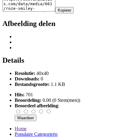
Kopieer
Afbeelding delen
Details
Resolutie:
40x40
Downloads:
0
Bestandsgrootte:
1.1 KB
Hits:
701
Beoordeling:
0.00 (0 Stem(men))
Beoordeel afbeelding
:
Home
Populaire Categorieën