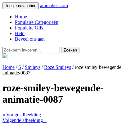
animaties.com
Toggle navigation
Home
Populaire Categorieën
Populaire Gifs
Help
Beveel ons aan
Zoeken
Home
/
S
/
Smileys
/
Roze Smileys
/ roze-smiley-bewegende-
animatie-0087
roze-smiley-bewegende-
animatie-0087
« Vorige afbeelding
Volgende afbeelding »