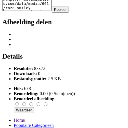
Kopieer
Afbeelding delen
Details
Resolutie:
83x72
Downloads:
0
Bestandsgrootte:
2.5 KB
Hits:
678
Beoordeling:
0.00 (0 Stem(men))
Beoordeel afbeelding
:
Home
Populaire Categorieën