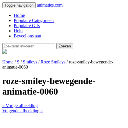
animaties.com
Toggle navigation
Home
Populaire Categorieën
Populaire Gifs
Help
Beveel ons aan
Zoeken
Home
/
S
/
Smileys
/
Roze Smileys
/ roze-smiley-bewegende-
animatie-0060
roze-smiley-bewegende-
animatie-0060
« Vorige afbeelding
Volgende afbeelding »