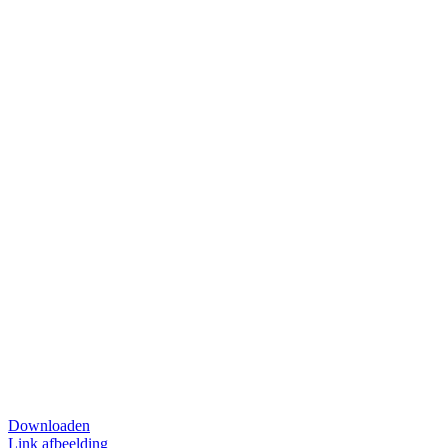
Downloaden
Link afbeelding