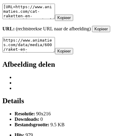
Kopieer
URL:
(rechtstreekse URL naar de afbeelding)
Kopieer
Kopieer
Afbeelding delen
Details
Resolutie:
90x216
Downloads:
0
Bestandsgrootte:
9.5 KB
Hits:
979