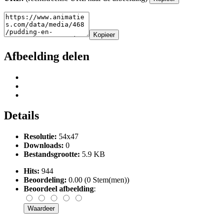
Kopieer
Afbeelding delen
Details
Resolutie:
54x47
Downloads:
0
Bestandsgrootte:
5.9 KB
Hits:
944
Beoordeling:
0.00 (0 Stem(men))
Beoordeel afbeelding
: