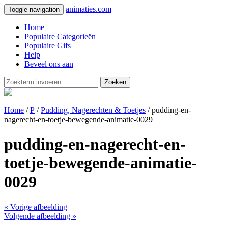
animaties.com
Toggle navigation
Home
Populaire Categorieën
Populaire Gifs
Help
Beveel ons aan
Zoeken
Home
/
P
/
Pudding, Nagerechten & Toetjes
/ pudding-en-
nagerecht-en-toetje-bewegende-animatie-0029
pudding-en-nagerecht-en-
toetje-bewegende-animatie-
0029
« Vorige afbeelding
Volgende afbeelding »