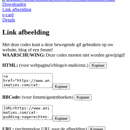
Downloaden
Link afbeelding
e-card
Details
Link afbeelding
Met deze codes kunt u deze bewegende gif gebruiken op uw
website, blog of een forum!
WAARSCHUWING:
Deze codes moeten niet worden gewijzigd!
HTML:
(voor webpagina's/blogs/e-mails/enz.)
Kopieer
Kopieer
BBCode:
(voor forums/gastenboeken)
Kopieer
Kopieer
URL:
(rechtstreekse URL naar de afbeelding)
Kopieer