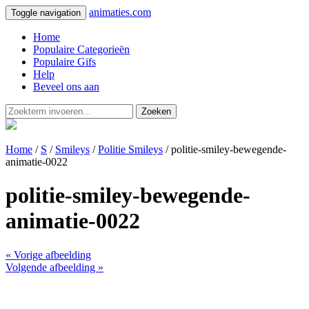
animaties.com
Toggle navigation
Home
Populaire Categorieën
Populaire Gifs
Help
Beveel ons aan
Zoeken
Home
/
S
/
Smileys
/
Politie Smileys
/ politie-smiley-bewegende-
animatie-0022
politie-smiley-bewegende-
animatie-0022
« Vorige afbeelding
Volgende afbeelding »