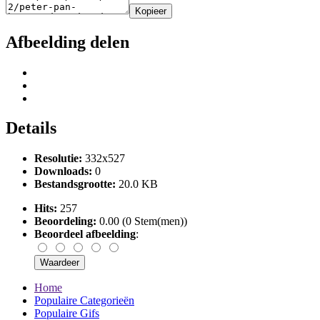
Kopieer
Afbeelding delen
Details
Resolutie:
332x527
Downloads:
0
Bestandsgrootte:
20.0 KB
Hits:
257
Beoordeling:
0.00 (0 Stem(men))
Beoordeel afbeelding
:
Home
Populaire Categorieën
Populaire Gifs