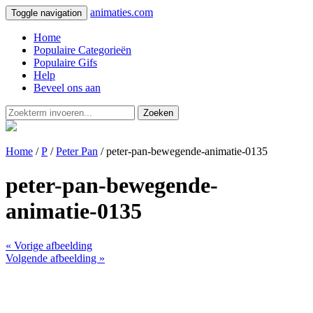
animaties.com
Toggle navigation
Home
Populaire Categorieën
Populaire Gifs
Help
Beveel ons aan
Zoeken
Home
/
P
/
Peter Pan
/ peter-pan-bewegende-animatie-0135
peter-pan-bewegende-
animatie-0135
« Vorige afbeelding
Volgende afbeelding »