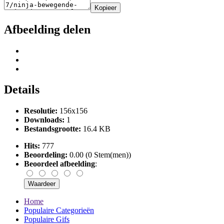
Kopieer
Afbeelding delen
Details
Resolutie:
156x156
Downloads:
1
Bestandsgrootte:
16.4 KB
Hits:
777
Beoordeling:
0.00 (0 Stem(men))
Beoordeel afbeelding
:
Home
Populaire Categorieën
Populaire Gifs