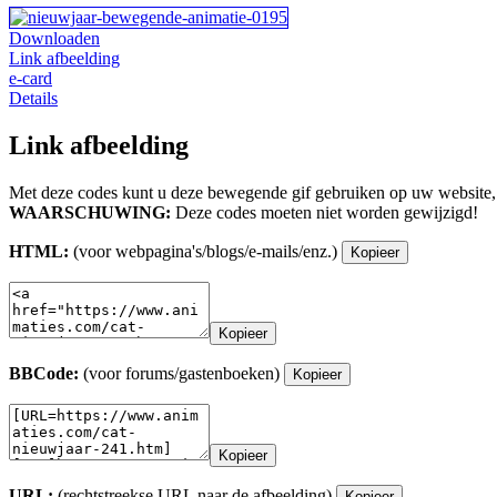
Downloaden
Link afbeelding
e-card
Details
Link afbeelding
Met deze codes kunt u deze bewegende gif gebruiken op uw website,
WAARSCHUWING:
Deze codes moeten niet worden gewijzigd!
HTML:
(voor webpagina's/blogs/e-mails/enz.)
Kopieer
Kopieer
BBCode:
(voor forums/gastenboeken)
Kopieer
Kopieer
URL:
(rechtstreekse URL naar de afbeelding)
Kopieer