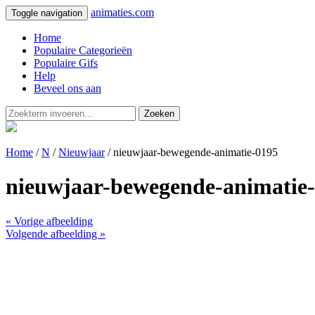
animaties.com
Toggle navigation
Home
Populaire Categorieën
Populaire Gifs
Help
Beveel ons aan
Zoeken
Home
/
N
/
Nieuwjaar
/ nieuwjaar-bewegende-animatie-0195
nieuwjaar-bewegende-animatie
« Vorige afbeelding
Volgende afbeelding »