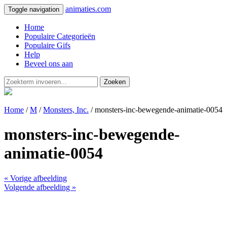
animaties.com
Toggle navigation
Home
Populaire Categorieën
Populaire Gifs
Help
Beveel ons aan
Zoeken
Home
/
M
/
Monsters, Inc.
/ monsters-inc-bewegende-animatie-0054
monsters-inc-bewegende-
animatie-0054
« Vorige afbeelding
Volgende afbeelding »