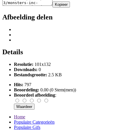
Kopieer
Afbeelding delen
Details
Resolutie:
101x132
Downloads:
0
Bestandsgrootte:
2.5 KB
Hits:
797
Beoordeling:
0.00 (0 Stem(men))
Beoordeel afbeelding
:
Home
Populaire Categorieën
Populaire Gifs