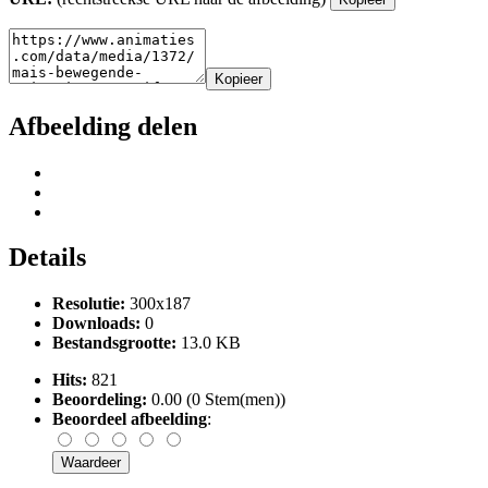
Kopieer
Afbeelding delen
Details
Resolutie:
300x187
Downloads:
0
Bestandsgrootte:
13.0 KB
Hits:
821
Beoordeling:
0.00 (0 Stem(men))
Beoordeel afbeelding
: