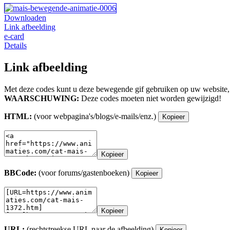
Downloaden
Link afbeelding
e-card
Details
Link afbeelding
Met deze codes kunt u deze bewegende gif gebruiken op uw website,
WAARSCHUWING:
Deze codes moeten niet worden gewijzigd!
HTML:
(voor webpagina's/blogs/e-mails/enz.)
Kopieer
Kopieer
BBCode:
(voor forums/gastenboeken)
Kopieer
Kopieer
URL:
(rechtstreekse URL naar de afbeelding)
Kopieer