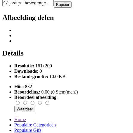
Kopieer
Afbeelding delen
Details
Resolutie:
161x200
Downloads:
0
Bestandsgrootte:
10.0 KB
Hits:
832
Beoordeling:
0.00 (0 Stem(men))
Beoordeel afbeelding
:
Home
Populaire Categorieën
Populaire Gifs