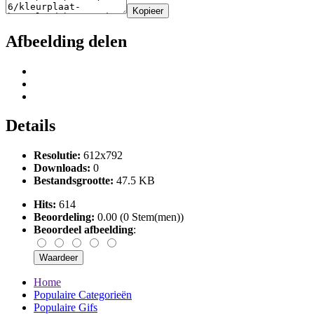
Kopieer
Afbeelding delen
Details
Resolutie:
612x792
Downloads:
0
Bestandsgrootte:
47.5 KB
Hits:
614
Beoordeling:
0.00 (0 Stem(men))
Beoordeel afbeelding
:
Home
Populaire Categorieën
Populaire Gifs