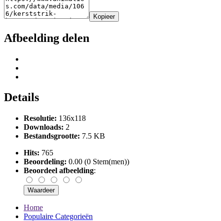
Kopieer
Afbeelding delen
Details
Resolutie:
136x118
Downloads:
2
Bestandsgrootte:
7.5 KB
Hits:
765
Beoordeling:
0.00 (0 Stem(men))
Beoordeel afbeelding
:
Home
Populaire Categorieën